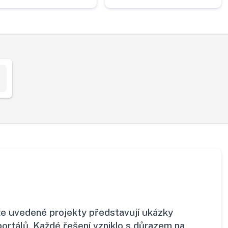
Níže uvedené projekty představují ukázky
rtálů. Každé řešení vzniklo s důrazem na