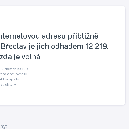
internetovou adresu přibližně
 Břeclav je jich odhadem 12 219.
 zda je volná.
.CZ domén na 100
této obci okresu
API projektu
 struktury
ny: