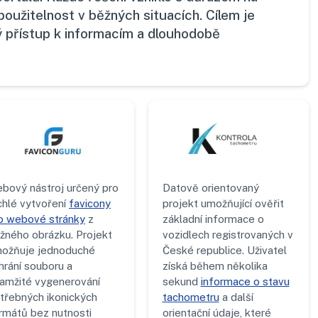
oužitelnost v běžných situacích. Cílem je
lý přístup k informacím a dlouhodobě
bový nástroj určený pro
Datově orientovaný
chlé vytvoření
favicony
projekt umožňující ověřit
o webové stránky
z
základní informace o
žného obrázku. Projekt
vozidlech registrovaných v
ožňuje jednoduché
České republice. Uživatel
hrání souboru a
získá během několika
amžité vygenerování
sekund
informace o stavu
třebných ikonických
tachometru
a další
rmátů bez nutnosti
orientační údaje, které