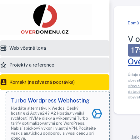
Domů
V o
Web včetně loga
17
Ov
Projekty a reference
Údaje 
obyvat
Kontakt (nezávazná poptávka)
Břecla
datao
obyvat
Turbo Wordpress Webhosting
Hledáte alternativu k Wedos, Český
hosting či Active24? A2 Hosting vyniká
rychlostí, NVMe disky a výkonnými Turbo
tarify optimalizovanými pro WordPress.
Nabízí špičkový výkon i vlastní VPN. Počítejte
však s anglickou podporou a vyšší cenou při
Jak
obnově.