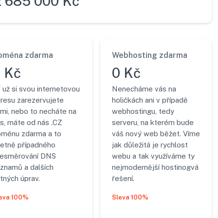
2 685 000 Kč
oména zdarma
Webhosting zdarma
 Kč
0 Kč
 už si svou internetovou
Nenecháme vás na
resu zarezervujete
holičkách ani v případě
mi, nebo to necháte na
webhostingu, tedy
s, máte od nás .CZ
serveru, na kterém bude
ménu zdarma a to
váš nový web běžet. Víme
etně případného
jak důležitá je rychlost
řesměrování DNS
webu a tak využíváme ty
znamů a dalších
nejmodernější hostinogvá
tných úprav.
řešení.
eva 100%
Sleva 100%