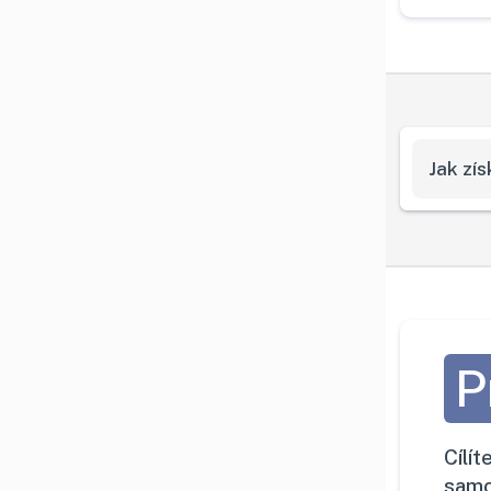
Jak zí
P
Cílí
samo