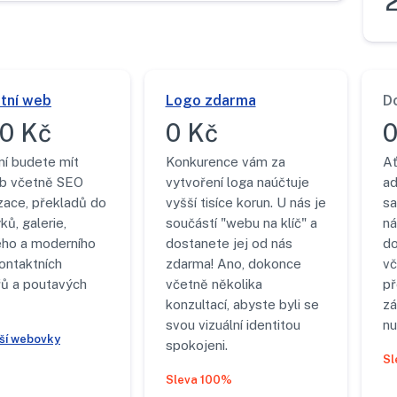
tní web
Logo zdarma
D
0 Kč
0 Kč
0
ní budete mít
Konkurence vám za
Ať
b včetně SEO
vytvoření loga naúčtuje
ad
zace, překladů do
vyšší tisíce korun. U nás je
sa
ků, galerie,
součástí "webu na klíč" a
ná
ého a moderního
dostanete jej od nás
do
ontaktních
zdarma! Ano, dokonce
vč
řů a poutavých
včetně několika
p
konzultací, abyste byli se
zá
svou vizuální identitou
nu
jší webovky
spokojeni.
Sl
Sleva 100%