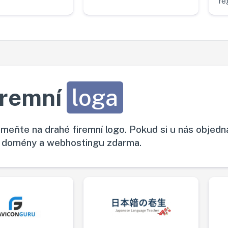
re
iremní
loga
meňte na drahé firemní logo. Pokud si u nás objedn
, domény a webhostingu zdarma.