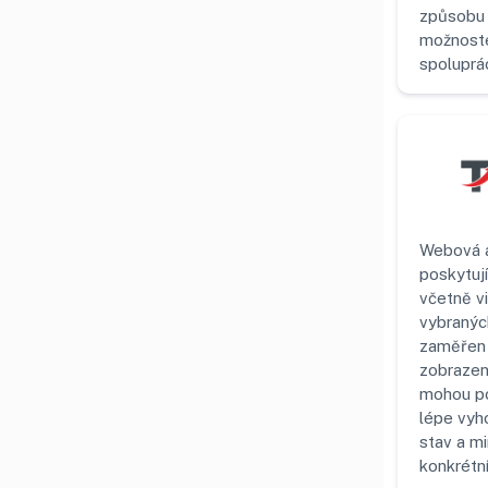
způsobu 
možnoste
spoluprá
Webová a
poskytuj
včetně v
vybraných
zaměřen 
zobrazení
mohou po
lépe vyh
stav a mi
konkrétn