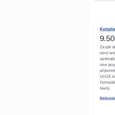
Komple
9.50
Za pár d
nový we
optimali
více jazy
příjemn
UI/UX, k
formulá
textů.
Nejlevně