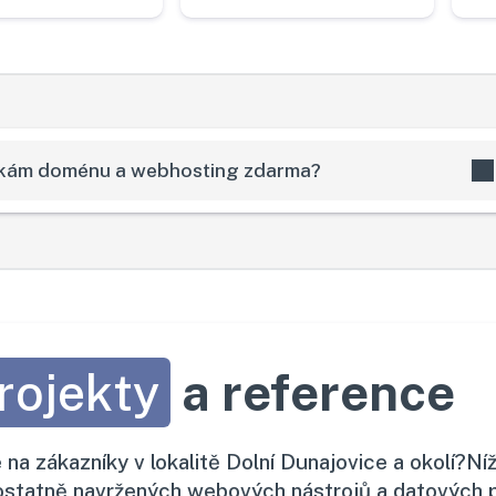
skám doménu a webhosting zdarma?
rojekty
a reference
te na zákazníky v lokalitě Dolní Dunajovice a okolí?
statně navržených webových nástrojů a datových po