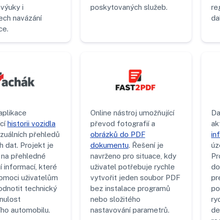
výuky i
poskytovaných služeb.
re
ch navázání
da
ce.
plikace
Online nástroj umožňující
Da
ící
historii vozidla
převod fotografií a
ak
izuálních přehledů
obrázků do PDF
in
 dat. Projekt je
dokumentu
. Řešení je
úz
na přehledné
navrženo pro situace, kdy
Pr
 informací, které
uživatel potřebuje rychle
do
moci uživatelům
vytvořit jeden soubor PDF
pr
odnotit technický
bez instalace programů
po
nulost
nebo složitého
ry
ího automobilu.
nastavování parametrů.
de