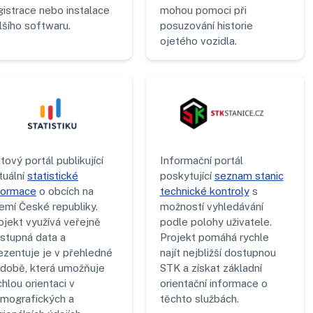
gistrace nebo instalace
mohou pomoci při
lšího softwaru.
posuzování historie
ojetého vozidla.
tový portál publikující
Informační portál
tuální
statistické
poskytující
seznam stanic
formace
o obcích na
technické kontroly
s
emí České republiky.
možností vyhledávání
ojekt využívá veřejně
podle polohy uživatele.
stupná data a
Projekt pomáhá rychle
ezentuje je v přehledné
najít nejbližší dostupnou
době, která umožňuje
STK a získat základní
chlou orientaci v
orientační informace o
mografických a
těchto službách.