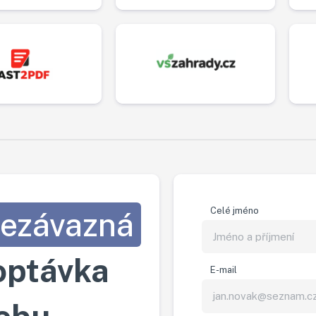
Celé jméno
ezávazná
optávka
E-mail