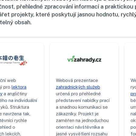
čnost, přehledné zpracování informací a praktickou p
ářet projekty, které poskytují jasnou hodnotu, rych
itelný obsah.
ční web
Webová prezentace
We
ý pro
lektora
zahradnických služeb
ry
ny
a angličtiny
určená pro přehledné
pr
ho na individuální
představení nabídky prací
bě
yků. Struktura
a snadnou komunikaci se
um
e navržena tak,
zákazníky. Projekt je
na
ěvníci rychle
zaměřen na jednoduchou
ok
řehled o
orientaci návštěvníka a
po
h lekcích,
jasné vysvětlení rozsahu
fo