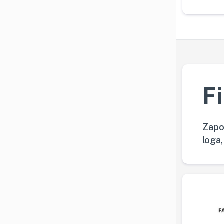
F
Zapo
loga