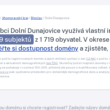
/
Jihomoravský kraj
/
Břeclav
/ Dolní Dunajovice
bci Dolní Dunajovice využívá vlastní 
9 subjektů
z 1 719 obyvatel. V okrese
ěřte si dostupnost domény
a zjistěte,
o počtu registrovaných domén a jejich držitelů vychází z dat
CZ.NIC
o počtu 
el a aktuálních demografických
dat ČSÚ
. Skutečný počet majitelů domény v 
v
se pohybuje v rozmezí 153–205, přičemž jde pouze o kvalifikovaný odhad. 
bce.cz
pak využíváme především pro detailnější demografická data a analýzy
elstva.
ou doménu si chcete registrovat? Zadejte název domé