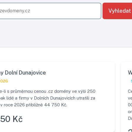
Vyhledat
 Dolní Dunajovice
W
2026
-li s průměrnou cenou .cz domény ve výši 250
C
ak lidé a firmy v Dolních Dunajovicích utratili za
v
 roce 2026 přibližně 44 750 Kč.
00
o
750 Kč
Du