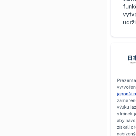
funk
vytv
udrž
Prezenta
vytvořen
japonšti
zaměřené
výuku jaz
stránek j
aby návšt
získali p
nabízenýc