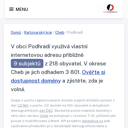
MENU
Domů
/
Karlovarský kraj
/
Cheb
/ Podhradí
V obci Podhradí využívá vlastní
internetovou adresu přibližně
9 subjektů
z 218 obyvatel. V okrese
Cheb je jich odhadem 3 801.
Ověřte si
dostupnost domény
a zjistěte, zda je
volná.
Údaje o počtu registrovaných domén a jejich držitelů vychází z
dat
CZ.NIC
o počtu .CZ domén na 100 obyvatel a aktuálních
demografických
dat ČSÚ
. Skutečný počet majitelů domény v
této obci okresu
Cheb
se pohybuje v rozmezí 7–10, přičemž jde
pouze o kvalifikovaný odhad. API projektu
dataobce.cz
pak
využíváme především pro detailnější demografická data a