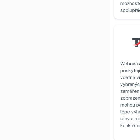
možnoste
spoluprá
Webová a
poskytuj
včetně v
vybraných
zaměřen 
zobrazení
mohou po
lépe vyh
stav a mi
konkrétn