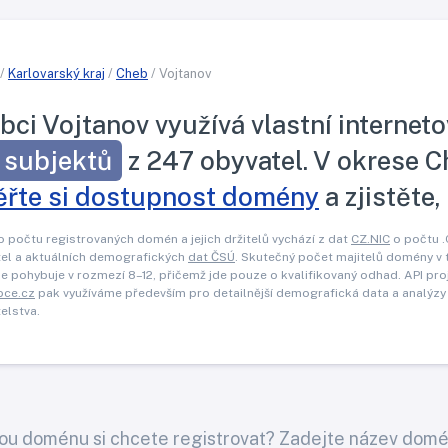
/
Karlovarský kraj
/
Cheb
/ Vojtanov
bci Vojtanov využívá vlastní internet
 subjektů
z 247 obyvatel. V okrese C
ěřte si dostupnost domény
a zjistěte,
o počtu registrovaných domén a jejich držitelů vychází z dat
CZ.NIC
o počtu 
el a aktuálních demografických
dat ČSÚ
. Skutečný počet majitelů domény v 
e pohybuje v rozmezí 8–12, přičemž jde pouze o kvalifikovaný odhad. API pro
bce.cz
pak využíváme především pro detailnější demografická data a analýzy
elstva.
ou doménu si chcete registrovat? Zadejte název domé