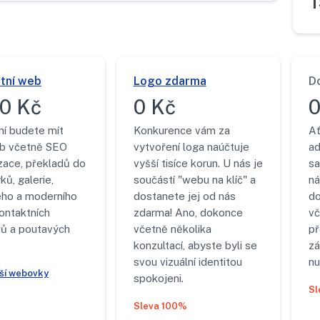
tní web
Logo zdarma
D
0 Kč
0 Kč
0
ní budete mít
Konkurence vám za
Ať
b včetně SEO
vytvoření loga naúčtuje
ad
zace, překladů do
vyšší tisíce korun. U nás je
sa
ků, galerie,
součástí "webu na klíč" a
ná
ého a moderního
dostanete jej od nás
do
ontaktních
zdarma! Ano, dokonce
vč
řů a poutavých
včetně několika
p
konzultací, abyste byli se
zá
svou vizuální identitou
nu
jší webovky
spokojeni.
Sl
Sleva 100%