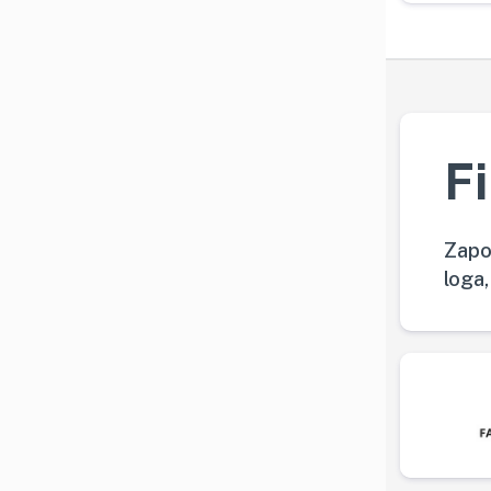
F
Zapo
loga