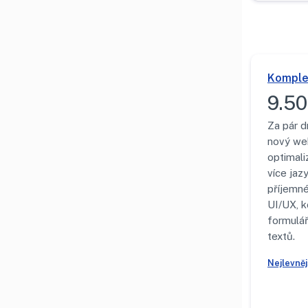
Komple
9.50
Za pár d
nový we
optimali
více jazy
příjemn
UI/UX, k
formulá
textů.
Nejlevně