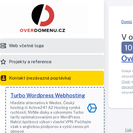
Domů
V o
Web včetně loga
10
Ov
Projekty a reference
Údaje 
obyvat
Kontakt (nezávazná poptávka)
Cheb
s
datao
obyvat
Turbo Wordpress Webhosting
Hledáte alternativu k Wedos, Český
hosting či Active24? A2 Hosting vyniká
rychlostí, NVMe disky a výkonnými Turbo
tarify optimalizovanými pro WordPress.
Nabízí špičkový výkon i vlastní VPN. Počítejte
však s anglickou podporou a vyšší cenou při
Jak
obnově.