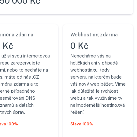
150 000 Kč
oména zdarma
Webhosting zdarma
 Kč
0 Kč
 už si svou internetovou
Nenecháme vás na
resu zarezervujete
holičkách ani v případě
mi, nebo to necháte na
webhostingu, tedy
s, máte od nás .CZ
serveru, na kterém bude
ménu zdarma a to
váš nový web běžet. Víme
etně případného
jak důležitá je rychlost
řesměrování DNS
webu a tak využíváme ty
znamů a dalších
nejmodernější hostinogvá
tných úprav.
řešení.
eva 100%
Sleva 100%