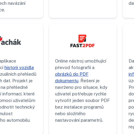
ch navázání
da
ce.
plikace
Online nástroj umožňující
Da
ící
historii vozidla
převod fotografií a
ak
izuálních přehledů
obrázků do PDF
in
 dat. Projekt je
dokumentu
. Řešení je
úz
na přehledné
navrženo pro situace, kdy
Pr
 informací, které
uživatel potřebuje rychle
do
moci uživatelům
vytvořit jeden soubor PDF
pr
odnotit technický
bez instalace programů
po
nulost
nebo složitého
ry
ího automobilu.
nastavování parametrů.
de
re