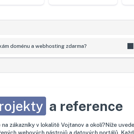
skám doménu a webhosting zdarma?
rojekty
a reference
te na zákazníky v lokalitě Vojtanov a okolí?Níže uv
žených webových nástrojů a datových portálů. Každé