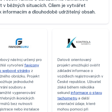
t v běžných situacích. Cílem je vytvářet
 k informacím a dlouhodobě udržitelný obsah.
bový nástroj určený pro
Datově orientovaný
chlé vytvoření
favicony
projekt umožňující ověřit
o webové stránky
z
základní informace o
žného obrázku. Projekt
vozidlech registrovaných v
ožňuje jednoduché
České republice. Uživatel
hrání souboru a
získá během několika
amžité vygenerování
sekund
informace o stavu
třebných ikonických
tachometru
a další
rmátů bez nutnosti
orientační údaje, které
gistrace nebo instalace
mohou pomoci při