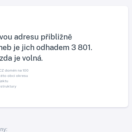
ovou adresu přibližně
heb je jich odhadem 3 801.
 zda je volná.
.CZ domén na 100
této obci okresu
jektu
 struktury
ny: