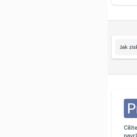
Jak zí
P
Cílí
navr