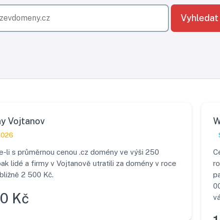
Vyhledat
y Vojtanov
W
2026
-li s průměrnou cenou .cz domény ve výši 250
C
pak lidé a firmy v Vojtanově utratili za domény v roce
r
bližně 2 500 Kč.
pa
0
0 Kč
vá