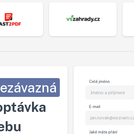
Celé jméno
ezávazná
optávka
E-mail
ebu
Jaké máte přání