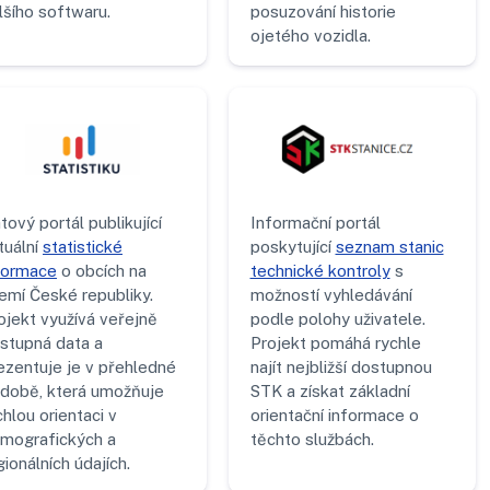
lšího softwaru.
posuzování historie
ojetého vozidla.
tový portál publikující
Informační portál
tuální
statistické
poskytující
seznam stanic
formace
o obcích na
technické kontroly
s
emí České republiky.
možností vyhledávání
ojekt využívá veřejně
podle polohy uživatele.
stupná data a
Projekt pomáhá rychle
ezentuje je v přehledné
najít nejbližší dostupnou
době, která umožňuje
STK a získat základní
chlou orientaci v
orientační informace o
mografických a
těchto službách.
gionálních údajích.