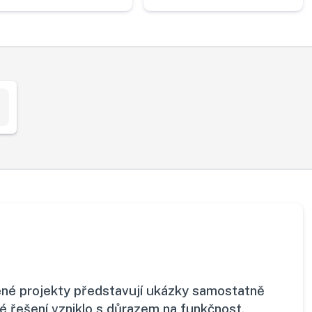
edené projekty představují ukázky samostatně
 řešení vzniklo s důrazem na funkčnost,