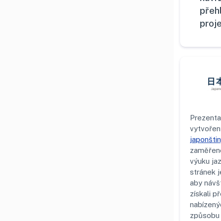
přeh
proj
Prezenta
vytvořen
japonšti
zaměřené
výuku jaz
stránek j
aby návšt
získali p
nabízenýc
způsobu 