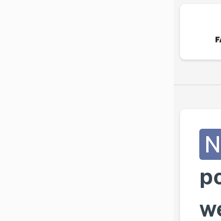
N
p
w