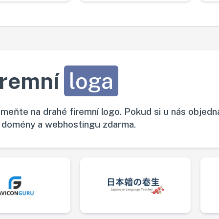
iremní
loga
meňte na drahé firemní logo. Pokud si u nás objedn
, domény a webhostingu zdarma.