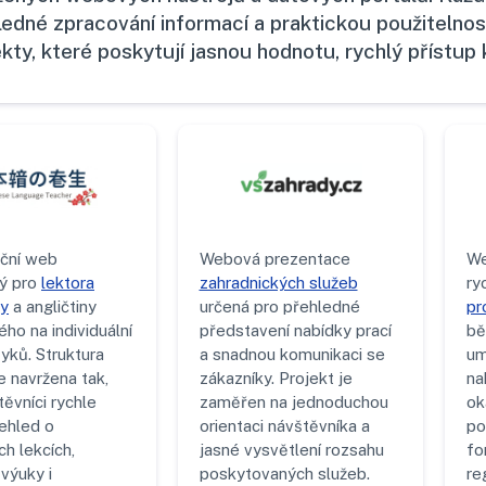
ledné zpracování informací a praktickou použitelnos
ekty, které poskytují jasnou hodnotu, rychlý přístup
ční web
Webová prezentace
We
ý pro
lektora
zahradnických služeb
ry
ny
a angličtiny
určená pro přehledné
pr
ho na individuální
představení nabídky prací
bě
yků. Struktura
a snadnou komunikaci se
um
e navržena tak,
zákazníky. Projekt je
na
ěvníci rychle
zaměřen na jednoduchou
ok
řehled o
orientaci návštěvníka a
po
h lekcích,
jasné vysvětlení rozsahu
fo
výuky i
poskytovaných služeb.
re