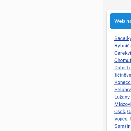
Web na 
Bačalk
Rybníč
Cerekvi
Chomut
Dolní L
Jičíněv
Konecc
Bělohr
Lužany
Mlázov
Osek
,
O
Vojice
,
Samšin