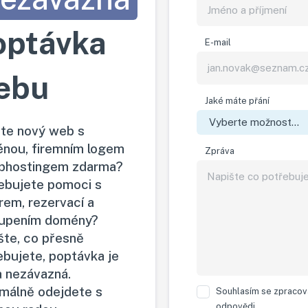
optávka
E-mail
ebu
Jaké máte přání
te nový web s
nou, firemním logem
Zpráva
bhostingem zdarma?
ebujete pomoci s
rem, rezervací a
upením domény?
šte, co přesně
ebujete, poptávka je
a nezávazná.
málně odejdete s
Souhlasím se zpracová
odpovědi.