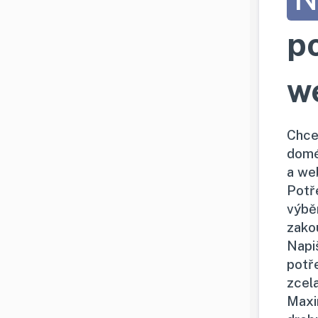
p
w
Chce
domé
a we
Potř
výbě
zako
Napi
potř
zcel
Maxi