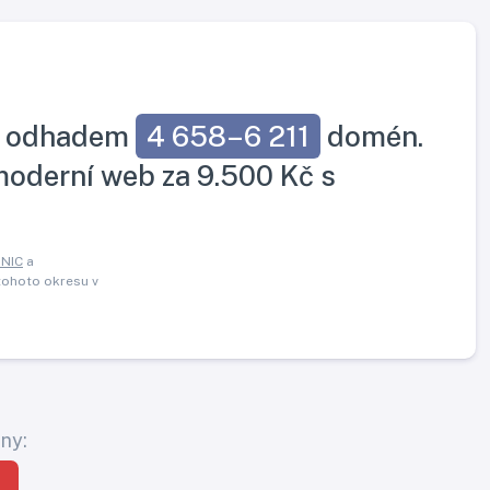
my odhadem
4 658–6 211
domén.
 moderní web za 9.500 Kč s
.NIC
a
 tohoto okresu v
ny: