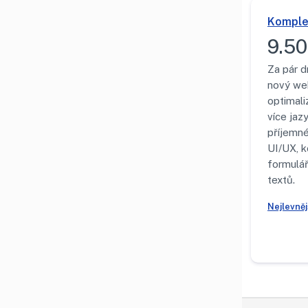
Komple
9.50
Za pár d
nový we
optimali
více jazy
příjemn
UI/UX, k
formulá
textů.
Nejlevně