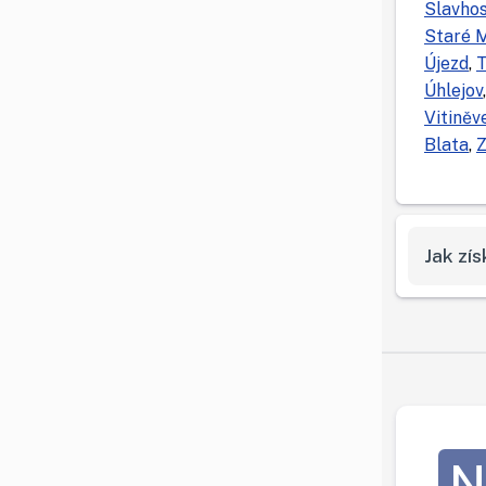
Slavhos
Staré 
Újezd
,
T
Úhlejov
Vitiněv
Blata
,
Z
Jak zí
N