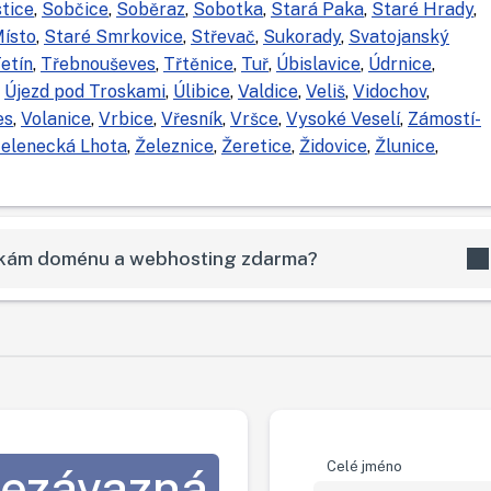
tice
,
Sobčice
,
Soběraz
,
Sobotka
,
Stará Paka
,
Staré Hrady
,
Místo
,
Staré Smrkovice
,
Střevač
,
Sukorady
,
Svatojanský
etín
,
Třebnouševes
,
Třtěnice
,
Tuř
,
Úbislavice
,
Údrnice
,
,
Újezd pod Troskami
,
Úlibice
,
Valdice
,
Veliš
,
Vidochov
,
es
,
Volanice
,
Vrbice
,
Vřesník
,
Vršce
,
Vysoké Veselí
,
Zámostí-
elenecká Lhota
,
Železnice
,
Žeretice
,
Židovice
,
Žlunice
,
skám doménu a webhosting zdarma?
Celé jméno
ezávazná