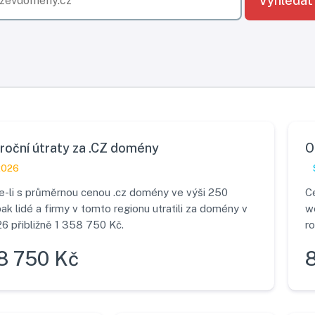
Vyhledat
roční útraty za .CZ domény
O
2026
-li s průměrnou cenou .cz domény ve výši 250
C
pak lidé a firmy v tomto regionu utratili za domény v
w
6 přibližně 1 358 750 Kč.
ro
8 750 Kč