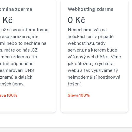
oména zdarma
Webhosting zdarma
 Kč
0 Kč
 už si svou internetovou
Nenecháme vás na
resu zarezervujete
holičkách ani v případě
mi, nebo to necháte na
webhostingu, tedy
s, máte od nás .CZ
serveru, na kterém bude
ménu zdarma a to
váš nový web běžet. Víme
etně případného
jak důležitá je rychlost
řesměrování DNS
webu a tak využíváme ty
znamů a dalších
nejmodernější hostinogvá
tných úprav.
řešení.
eva 100%
Sleva 100%