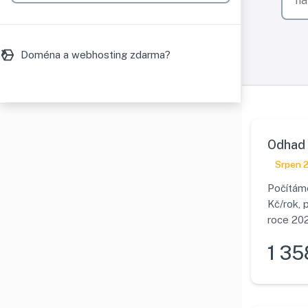
Doména a webhosting zdarma?
Odhad 
Srpen 
Počítáme
Kč/rok, 
roce 202
1 35