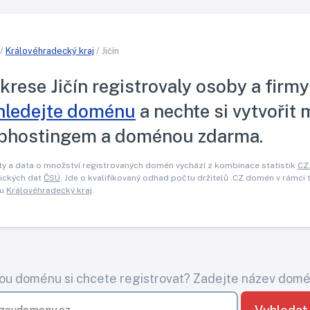
/
Královéhradecký kraj
/ Jičín
krese Jičín registrovaly osoby a fir
hledejte doménu
a nechte si vytvořit
bhostingem a doménou zdarma.
y a data o množství registrovaných domén vychází z kombinace statistik
CZ
tických dat
ČSÚ
. Jde o kvalifikovaný odhad počtu držitelů .CZ domén v rámci
nu
Královéhradecký kraj
.
ou doménu si chcete registrovat? Zadejte název domé