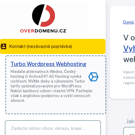
Domů
V o
Kontakt (nezávazná poptávka)
Vy
we
Turbo Wordpress Webhosting
Hledáte alternativu k Wedos, Český
Výpočt
hosting či Active24? A2 Hosting vyniká
statis
rychlostí, NVMe disky a výkonnými Turbo
regio
tarify optimalizovanými pro WordPress.
Nabízí špičkový výkon i vlastní VPN. Počítejte
však s anglickou podporou a vyšší cenou při
obnově.
Jak