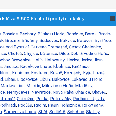
klíč za 9.500 Kč platí i pro tyto lokality
y
,
Bašnice
,
Běchary
,
Bílsko u Hořic
,
Boháňka
,
Borek
,
Brada-
ek
,
Březina
,
Bříšťany
,
Budčeves
,
Bukvice
,
Butoves
,
Bystřice
,
ce nad Bystřicí
,
Červená Třemešná
,
Češov
,
Cholenice
,
ice
,
Choteč
,
Chyjice
,
Dětenice
,
Dílce
,
Dobrá Voda u Hořic
,
ochov
,
Dřevěnice
,
Holín
,
Holovousy
,
Hořice
,
Jeřice
,
Jičín
,
es
,
Jinolice
,
Kacákova Lhota
,
Kbelnice
,
Kněžnice
,
hlumí
,
Kopidlno
,
Kostelec
,
Kovač
,
Kozojedy
,
Kyje
,
Lázně
ad
,
Libáň
,
Libošovice
,
Libuň
,
Lískovice
,
Lukavec u Hořic
,
,
Markvartice
,
Miletín
,
Milovice u Hořic
,
Mladějov
,
ice
,
Nemyčeves
,
Nevratice
,
Nová Paka
,
Ohařice
,
Ohaveč
,
stroměř
,
Ostružno
,
Pecka
,
Petrovičky
,
Podhorní Újezd a
Podhradí
,
Podůlší
,
Radim
,
Rašín
,
Rohoznice
,
Rokytňany
,
a
,
Šárovcova Lhota
,
Sběř
,
Sedliště
,
Sekeřice
,
Slatiny
,