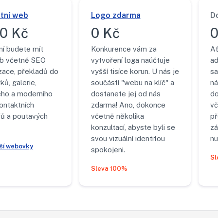
tní web
Logo zdarma
D
0 Kč
0 Kč
0
ní budete mít
Konkurence vám za
Ať
b včetně SEO
vytvoření loga naúčtuje
ad
zace, překladů do
vyšší tisíce korun. U nás je
sa
ků, galerie,
součástí "webu na klíč" a
ná
ého a moderního
dostanete jej od nás
do
ontaktních
zdarma! Ano, dokonce
vč
řů a poutavých
včetně několika
p
konzultací, abyste byli se
zá
svou vizuální identitou
nu
jší webovky
spokojeni.
Sl
Sleva 100%