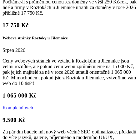
Počítáme-li s průměrnou cenou .cz domény ve výši 250 Kč/rok, pak
lidé a firmy v Roztokách u Jilemnice utratili za domény v roce 2026
přibližně 17 750 Kč.
17 750 Kč
Webové stránky Roztoky u Jilemnice
Srpen 2026
Ceny webových stránek ve vztahu k Roztokům u Jilemnice jsou
velmi rozdílné, ale pokud cenu webu zprůměrujeme na 15 000 Kč,
pak jejich majitelé za ně v roce 2026 utratili orientačně 1 065 000
Kč. Mimochodem, pokud jste z Roztok u Jilemnice, vytvoříme vám
web do 10 tisíc!
1 065 000 Kč
Kompletní web
9.500 Kč
Za pár dní budete mít nový web včetně SEO optimalizace, překladů
do více jazyků, galerie, příjemného a moderního UI/UX,