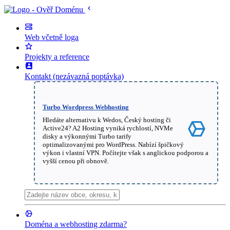
Web včetně loga
Projekty a reference
Kontakt (nezávazná poptávka)
Turbo Wordpress Webhosting
Hledáte alternativu k Wedos, Český hosting či
Active24? A2 Hosting vyniká rychlostí, NVMe
disky a výkonnými Turbo tarify
optimalizovanými pro WordPress. Nabízí špičkový
výkon i vlastní VPN. Počítejte však s anglickou podporou a
vyšší cenou při obnově.
Doména a webhosting zdarma?