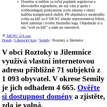
Doménu si můžete za roční poplatek registrovat u
libovolného registrátora, ale my vám ji spolu s
webhostingem poskytneme zcela zdarma v rámci
balíčku komplexních služeb. Při objednávce moderního
webu na klíč za 9 500 Kč získáte reprezentativní řešení,
které zahrnuje i tvorbu firemního loga. Objednejte si u
nás "web na klíč" a máte po starostech.
MENU
Domů
/
Liberecký kraj
/
Semily
/ Roztoky u Jilemnice
V obci Roztoky u Jilemnice
využívá vlastní internetovou
adresu přibližně
71 subjektů
z
1 093 obyvatel. V okrese Semily
je jich odhadem 4 665.
Ověřte
si dostupnost domény
a zjistěte,
zda je volná.