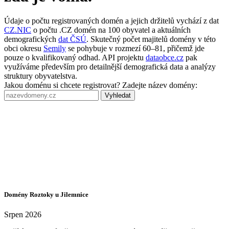
Údaje o počtu registrovaných domén a jejich držitelů vychází z dat
CZ.NIC
o počtu .CZ domén na 100 obyvatel a aktuálních
demografických
dat ČSÚ
. Skutečný počet majitelů domény v této
obci okresu
Semily
se pohybuje v rozmezí 60–81, přičemž jde
pouze o kvalifikovaný odhad. API projektu
dataobce.cz
pak
využíváme především pro detailnější demografická data a analýzy
struktury obyvatelstva.
Jakou doménu si chcete registrovat? Zadejte název domény:
Vyhledat
Domény Roztoky u Jilemnice
Srpen 2026