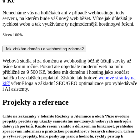
0 Kč
Nenecháme vás na holičkách ani v případě webhostingu, tedy
serveru, na kterém bude váš nový web běžet. Víme jak důležitá je
rychlost webu a tak využíváme ty nejmodernější hostinogvá řešení.
Sleva 100%
Jak získám doménu a webhosting zdarma?
Webová studia si za doménu a webhosting běžně účtují stovky až
tisíce korun ročně. Pokud ale objednáte moderní web na míru
přibližně za 9 500 Kč, budete mít doménu i hosting jako součást
balíčku bez dalších poplatků. Získáte tak hotové
webové stránky na
klíč
včetně loga a základní SEO/GEO optimalizace pro vyhledávače
i AI asistenty.
Projekty
a reference
Cílíte na zákazníky v lokalitě Roztoky u Jilemnice a okolí?Níže uvedené
projekty představují ukázky samostatně navržených webových nástrojů a
datových portálů. Každé řešení vzniklo s důrazem na funkčnost, přehledné
zpracování informací a praktickou použitelnost v běžných situacích. Cílem
je vytvářet projekty, které poskytují jasnou hodnotu, rychlý přístup k