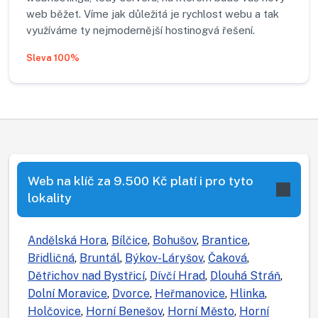
web běžet. Víme jak důležitá je rychlost webu a tak
využíváme ty nejmodernější hostinogvá řešení.
Sleva 100%
Web na klíč za 9.500 Kč platí i pro tyto
lokality
Andělská Hora
,
Bílčice
,
Bohušov
,
Brantice
,
Břidličná
,
Bruntál
,
Býkov-Láryšov
,
Čaková
,
Dětřichov nad Bystřicí
,
Dívčí Hrad
,
Dlouhá Stráň
,
Dolní Moravice
,
Dvorce
,
Heřmanovice
,
Hlinka
,
Holčovice
,
Horní Benešov
,
Horní Město
,
Horní