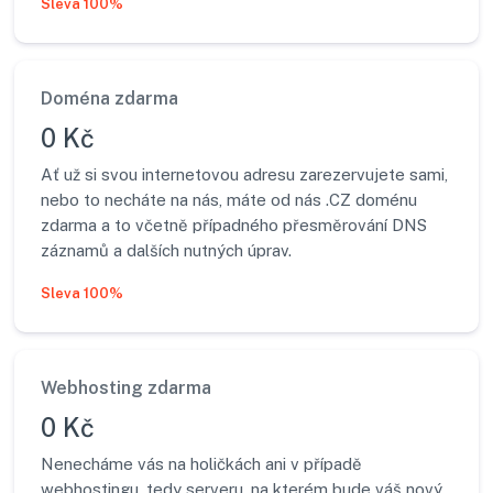
Sleva 100%
Doména zdarma
0 Kč
Ať už si svou internetovou adresu zarezervujete sami,
nebo to necháte na nás, máte od nás .CZ doménu
zdarma a to včetně případného přesměrování DNS
záznamů a dalších nutných úprav.
Sleva 100%
Webhosting zdarma
0 Kč
Nenecháme vás na holičkách ani v případě
webhostingu, tedy serveru, na kterém bude váš nový