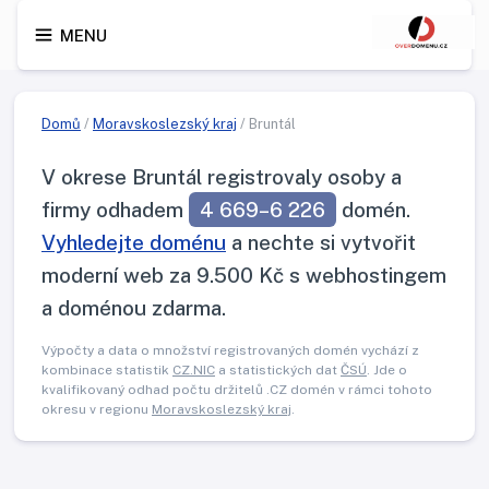
MENU
Domů
/
Moravskoslezský kraj
/ Bruntál
V okrese Bruntál registrovaly osoby a
firmy odhadem
4 669–6 226
domén.
Vyhledejte doménu
a nechte si vytvořit
moderní web za 9.500 Kč s webhostingem
a doménou zdarma.
Výpočty a data o množství registrovaných domén vychází z
kombinace statistik
CZ.NIC
a statistických dat
ČSÚ
. Jde o
kvalifikovaný odhad počtu držitelů .CZ domén v rámci tohoto
okresu v regionu
Moravskoslezský kraj
.