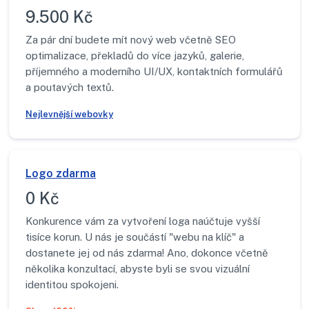
9.500 Kč
Za pár dní budete mít nový web včetně SEO
optimalizace, překladů do více jazyků, galerie,
příjemného a moderního UI/UX, kontaktních formulářů
a poutavých textů.
Nejlevnější webovky
Logo zdarma
0 Kč
Konkurence vám za vytvoření loga naúčtuje vyšší
tisíce korun. U nás je součástí "webu na klíč" a
dostanete jej od nás zdarma! Ano, dokonce včetně
několika konzultací, abyste byli se svou vizuální
identitou spokojeni.