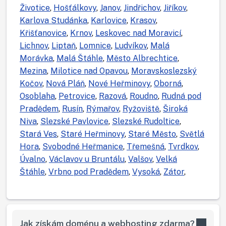
Životice
,
Hošťálkovy
,
Janov
,
Jindřichov
,
Jiříkov
,
Karlova Studánka
,
Karlovice
,
Krasov
,
Křišťanovice
,
Krnov
,
Leskovec nad Moravicí
,
Lichnov
,
Liptaň
,
Lomnice
,
Ludvíkov
,
Malá
Morávka
,
Malá Štáhle
,
Město Albrechtice
,
Mezina
,
Milotice nad Opavou
,
Moravskoslezský
Kočov
,
Nová Pláň
,
Nové Heřminovy
,
Oborná
,
Osoblaha
,
Petrovice
,
Razová
,
Roudno
,
Rudná pod
Pradědem
,
Rusín
,
Rýmařov
,
Ryžoviště
,
Široká
Niva
,
Slezské Pavlovice
,
Slezské Rudoltice
,
Stará Ves
,
Staré Heřminovy
,
Staré Město
,
Světlá
Hora
,
Svobodné Heřmanice
,
Třemešná
,
Tvrdkov
,
Úvalno
,
Václavov u Bruntálu
,
Valšov
,
Velká
Štáhle
,
Vrbno pod Pradědem
,
Vysoká
,
Zátor
,
Jak získám doménu a webhosting zdarma?