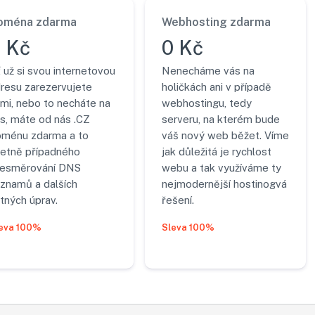
oména zdarma
Webhosting zdarma
 Kč
0 Kč
 už si svou internetovou
Nenecháme vás na
resu zarezervujete
holičkách ani v případě
mi, nebo to necháte na
webhostingu, tedy
s, máte od nás .CZ
serveru, na kterém bude
ménu zdarma a to
váš nový web běžet. Víme
etně případného
jak důležitá je rychlost
řesměrování DNS
webu a tak využíváme ty
znamů a dalších
nejmodernější hostinogvá
tných úprav.
řešení.
eva 100%
Sleva 100%