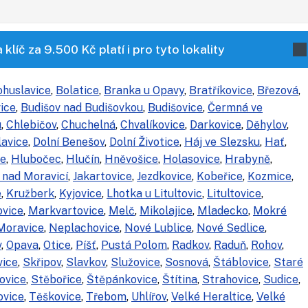
klíč za 9.500 Kč platí i pro tyto lokality
ohuslavice
,
Bolatice
,
Branka u Opavy
,
Bratříkovice
,
Březová
,
ice
,
Budišov nad Budišovkou
,
Budišovice
,
Čermná ve
u
,
Chlebičov
,
Chuchelná
,
Chvalíkovice
,
Darkovice
,
Děhylov
,
lavice
,
Dolní Benešov
,
Dolní Životice
,
Háj ve Slezsku
,
Hať
,
ce
,
Hlubočec
,
Hlučín
,
Hněvošice
,
Holasovice
,
Hrabyně
,
 nad Moravicí
,
Jakartovice
,
Jezdkovice
,
Kobeřice
,
Kozmice
,
e
,
Kružberk
,
Kyjovice
,
Lhotka u Litultovic
,
Litultovice
,
ovice
,
Markvartovice
,
Melč
,
Mikolajice
,
Mladecko
,
Mokré
Moravice
,
Neplachovice
,
Nové Lublice
,
Nové Sedlice
,
v
,
Opava
,
Otice
,
Píšť
,
Pustá Polom
,
Radkov
,
Raduň
,
Rohov
,
vice
,
Skřipov
,
Slavkov
,
Služovice
,
Sosnová
,
Štáblovice
,
Staré
ovice
,
Stěbořice
,
Štěpánkovice
,
Štítina
,
Strahovice
,
Sudice
,
ovice
,
Těškovice
,
Třebom
,
Uhlířov
,
Velké Heraltice
,
Velké