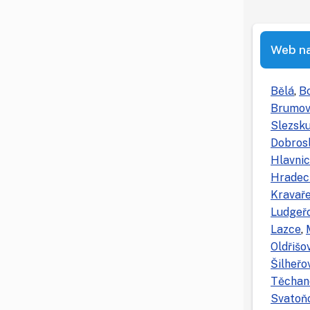
Web na 
Bělá
,
B
Brumov
Slezsk
Dobros
Hlavni
Hradec
Kravař
Ludgeř
Lazce
,
Oldřišo
Šilheřo
Těchan
Svatoň