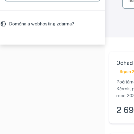
Doména a webhosting zdarma?
Odhad 
Srpen 
Počítáme
Kč/rok, 
roce 202
2 69