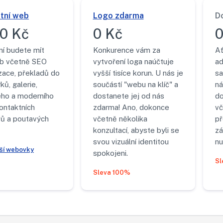
tní web
Logo zdarma
D
0 Kč
0 Kč
0
ní budete mít
Konkurence vám za
Ať
b včetně SEO
vytvoření loga naúčtuje
ad
zace, překladů do
vyšší tisíce korun. U nás je
sa
ků, galerie,
součástí "webu na klíč" a
ná
ého a moderního
dostanete jej od nás
do
ontaktních
zdarma! Ano, dokonce
vč
řů a poutavých
včetně několika
p
konzultací, abyste byli se
zá
svou vizuální identitou
nu
jší webovky
spokojeni.
Sl
Sleva 100%