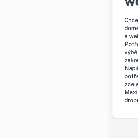
w
Chce
domé
a we
Potř
výbě
zako
Napi
potř
zcel
Maxi
drob