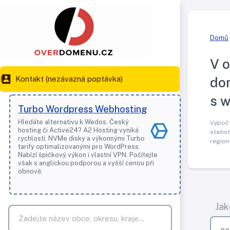
Domů
V o
Kontakt (nezávazná poptávka)
do
s 
Turbo Wordpress Webhosting
Hledáte alternativu k Wedos, Český
Výpočt
hosting či Active24? A2 Hosting vyniká
statis
rychlostí, NVMe disky a výkonnými Turbo
regio
tarify optimalizovanými pro WordPress.
Nabízí špičkový výkon i vlastní VPN. Počítejte
však s anglickou podporou a vyšší cenou při
obnově.
Jak