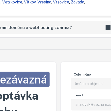
e
,
Větřkovice
,
Vítkov
,
Vřesina
,
Vršovice
,
Závada
,
skám doménu a webhosting zdarma?
Celé jméno
ezávazná
optávka
E-mail