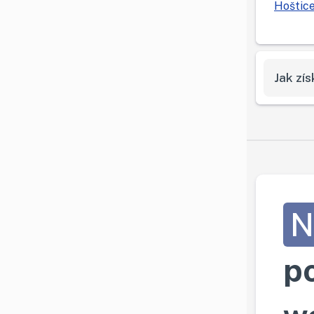
Hoštic
Jak zí
N
p