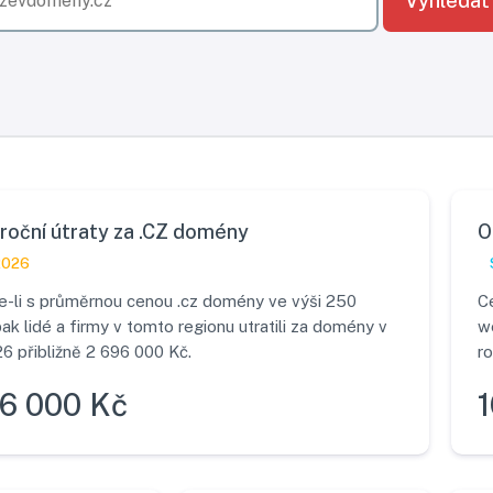
Vyhledat
roční útraty za .CZ domény
O
2026
-li s průměrnou cenou .cz domény ve výši 250
C
pak lidé a firmy v tomto regionu utratili za domény v
w
6 přibližně 2 696 000 Kč.
ro
6 000 Kč
1