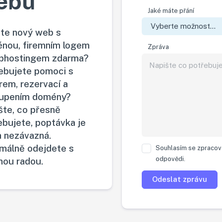
ebu
Jaké máte přání
te nový web s
nou, firemním logem
Zpráva
bhostingem zdarma?
ebujete pomoci s
rem, rezervací a
upením domény?
šte, co přesně
ebujete, poptávka je
a nezávazná.
málně odejdete s
Souhlasím se zpracová
odpovědi.
nou radou.
Odeslat zprávu