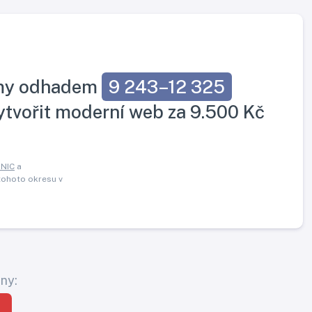
irmy odhadem
9 243–12 325
vytvořit moderní web za 9.500 Kč
.NIC
a
 tohoto okresu v
ny: