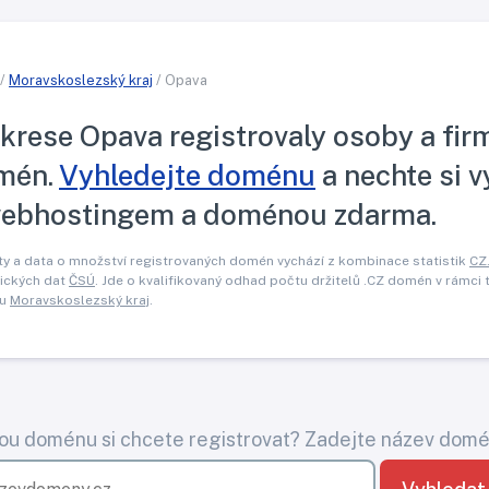
/
Moravskoslezský kraj
/ Opava
krese Opava registrovaly osoby a f
mén.
Vyhledejte doménu
a nechte si 
webhostingem a doménou zdarma.
y a data o množství registrovaných domén vychází z kombinace statistik
CZ
tických dat
ČSÚ
. Jde o kvalifikovaný odhad počtu držitelů .CZ domén v rámci
nu
Moravskoslezský kraj
.
ou doménu si chcete registrovat? Zadejte název domé