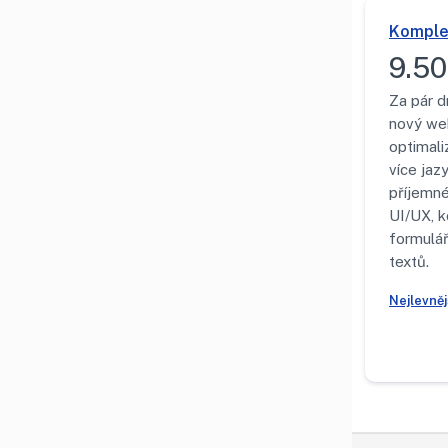
Komple
9.50
Za pár d
nový we
optimali
více jazy
příjemn
UI/UX, k
formulá
textů.
Nejlevně