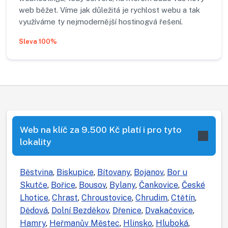
web běžet. Víme jak důležitá je rychlost webu a tak
využíváme ty nejmodernější hostinogvá řešení.
Sleva 100%
Web na klíč za 9.500 Kč platí i pro tyto
lokality
Běstvina
,
Biskupice
,
Bítovany
,
Bojanov
,
Bor u
Skutče
,
Bořice
,
Bousov
,
Bylany
,
Čankovice
,
České
Lhotice
,
Chrast
,
Chroustovice
,
Chrudim
,
Ctětín
,
Dědová
,
Dolní Bezděkov
,
Dřenice
,
Dvakačovice
,
Hamry
,
Heřmanův Městec
,
Hlinsko
,
Hluboká
,