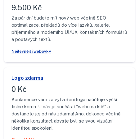
9.500 Kč
Za pár dní budete mít nový web včetně SEO
optimalizace, překladů do více jazyků, galerie,
příjemného a moderního UI/UX, kontaktních formulářů
a poutavých textů.
Nejlevnější webovky
Logo zdarma
0 Kč
Konkurence vám za vytvoření loga naúčtuje vyšší
tisíce korun. U nás je součástí "webu na klíč" a
dostanete jej od nás zdarma! Ano, dokonce včetně
několika konzultací, abyste byli se svou vizuální
identitou spokojeni.