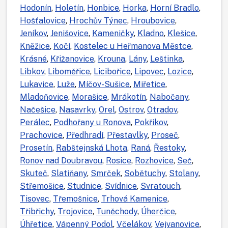
Hodonín
,
Holetín
,
Honbice
,
Horka
,
Horní Bradlo
,
Hošťalovice
,
Hrochův Týnec
,
Hroubovice
,
Jeníkov
,
Jenišovice
,
Kameničky
,
Kladno
,
Klešice
,
Kněžice
,
Kočí
,
Kostelec u Heřmanova Městce
,
Krásné
,
Křižanovice
,
Krouna
,
Lány
,
Leštinka
,
Libkov
,
Liboměřice
,
Licibořice
,
Lipovec
,
Lozice
,
Lukavice
,
Luže
,
Míčov-Sušice
,
Miřetice
,
Mladoňovice
,
Morašice
,
Mrákotín
,
Nabočany
,
Načešice
,
Nasavrky
,
Orel
,
Ostrov
,
Otradov
,
Perálec
,
Podhořany u Ronova
,
Pokřikov
,
Prachovice
,
Předhradí
,
Přestavlky
,
Proseč
,
Prosetín
,
Rabštejnská Lhota
,
Raná
,
Řestoky
,
Ronov nad Doubravou
,
Rosice
,
Rozhovice
,
Seč
,
Skuteč
,
Slatiňany
,
Smrček
,
Sobětuchy
,
Stolany
,
Střemošice
,
Studnice
,
Svídnice
,
Svratouch
,
Tisovec
,
Třemošnice
,
Trhová Kamenice
,
Třibřichy
,
Trojovice
,
Tuněchody
,
Úherčice
,
Úhřetice
,
Vápenný Podol
,
Včelákov
,
Vejvanovice
,