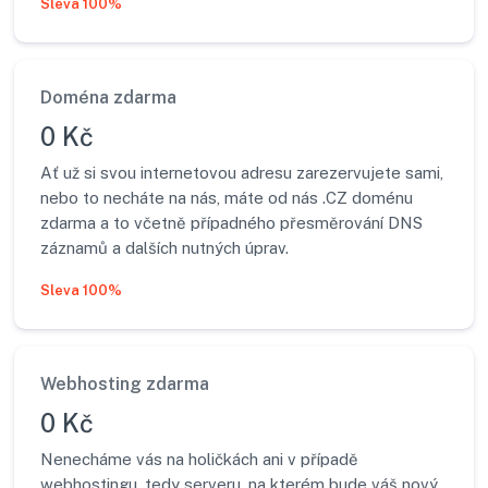
Sleva 100%
Doména zdarma
0 Kč
Ať už si svou internetovou adresu zarezervujete sami,
nebo to necháte na nás, máte od nás .CZ doménu
zdarma a to včetně případného přesměrování DNS
záznamů a dalších nutných úprav.
Sleva 100%
Webhosting zdarma
0 Kč
Nenecháme vás na holičkách ani v případě
webhostingu, tedy serveru, na kterém bude váš nový