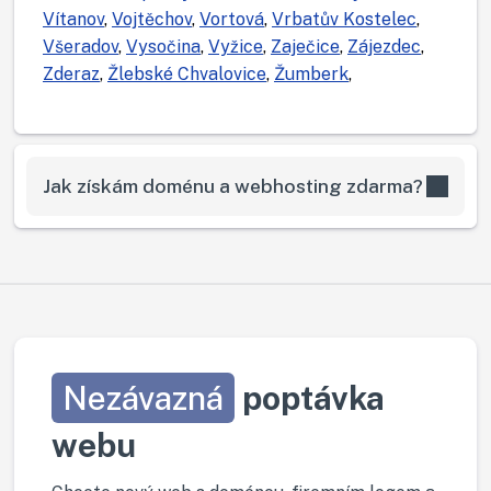
Vítanov
,
Vojtěchov
,
Vortová
,
Vrbatův Kostelec
,
Všeradov
,
Vysočina
,
Vyžice
,
Zaječice
,
Zájezdec
,
Zderaz
,
Žlebské Chvalovice
,
Žumberk
,
Jak získám doménu a webhosting zdarma?
Nezávazná
poptávka
webu