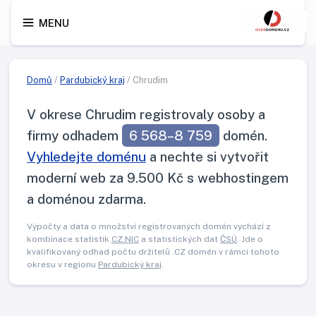
MENU
Domů
/
Pardubický kraj
/ Chrudim
V okrese Chrudim registrovaly osoby a
firmy odhadem
6 568–8 759
domén.
Vyhledejte doménu
a nechte si vytvořit
moderní web za 9.500 Kč s webhostingem
a doménou zdarma.
Výpočty a data o množství registrovaných domén vychází z
kombinace statistik
CZ.NIC
a statistických dat
ČSÚ
. Jde o
kvalifikovaný odhad počtu držitelů .CZ domén v rámci tohoto
okresu v regionu
Pardubický kraj
.