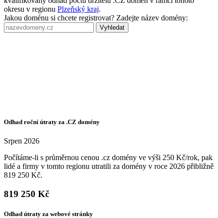
kvalifikovaný odhad počtu držitelů .CZ domén v rámci tohoto
okresu v regionu
Plzeňský kraj
.
Jakou doménu si chcete registrovat? Zadejte název domény:
Vyhledat
Odhad roční útraty za .CZ domény
Srpen 2026
Počítáme-li s průměrnou cenou .cz domény ve výši 250 Kč/rok, pak
lidé a firmy v tomto regionu utratili za domény v roce 2026 přibližně
819 250 Kč.
819 250 Kč
Odhad útraty za webové stránky