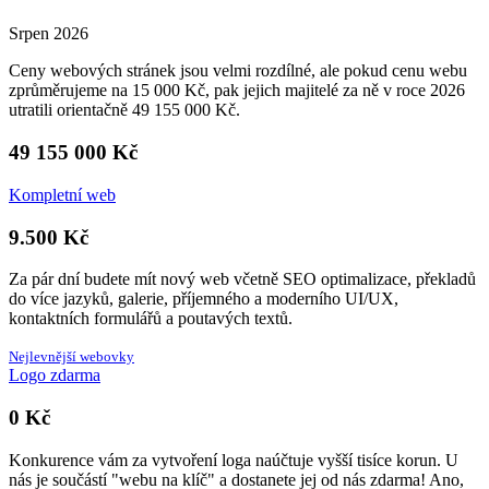
Srpen 2026
Ceny webových stránek jsou velmi rozdílné, ale pokud cenu webu
zprůměrujeme na 15 000 Kč, pak jejich majitelé za ně v roce 2026
utratili orientačně 49 155 000 Kč.
49 155 000 Kč
Kompletní web
9.500 Kč
Za pár dní budete mít nový web včetně SEO optimalizace, překladů
do více jazyků, galerie, příjemného a moderního UI/UX,
kontaktních formulářů a poutavých textů.
Nejlevnější webovky
Logo zdarma
0 Kč
Konkurence vám za vytvoření loga naúčtuje vyšší tisíce korun. U
nás je součástí "webu na klíč" a dostanete jej od nás zdarma! Ano,