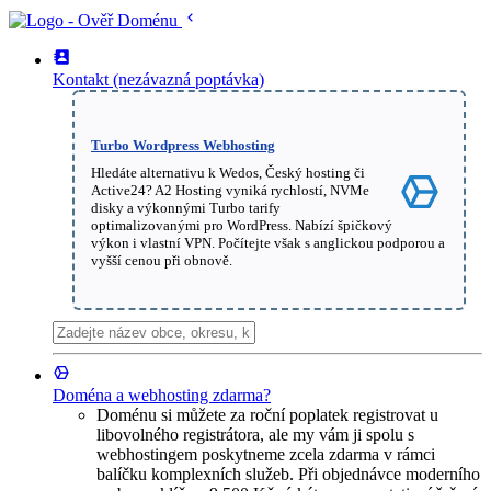
Kontakt (nezávazná poptávka)
Turbo Wordpress Webhosting
Hledáte alternativu k Wedos, Český hosting či
Active24? A2 Hosting vyniká rychlostí, NVMe
disky a výkonnými Turbo tarify
optimalizovanými pro WordPress. Nabízí špičkový
výkon i vlastní VPN. Počítejte však s anglickou podporou a
vyšší cenou při obnově.
Doména a webhosting zdarma?
Doménu si můžete za roční poplatek registrovat u
libovolného registrátora, ale my vám ji spolu s
webhostingem poskytneme zcela zdarma v rámci
balíčku komplexních služeb. Při objednávce moderního