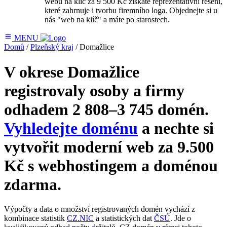
webu na klíč za 9 500 Kč získáte reprezentativní řešení,
které zahrnuje i tvorbu firemního loga. Objednejte si u
nás "web na klíč" a máte po starostech.
MENU
Domů
/
Plzeňský kraj
/ Domažlice
V okrese Domažlice
registrovaly osoby a firmy
odhadem
2 808–3 745
domén.
Vyhledejte doménu
a nechte si
vytvořit moderní web za 9.500
Kč s webhostingem a doménou
zdarma.
Výpočty a data o množství registrovaných domén vychází z
kombinace statistik
CZ.NIC
a statistických dat
ČSÚ
. Jde o