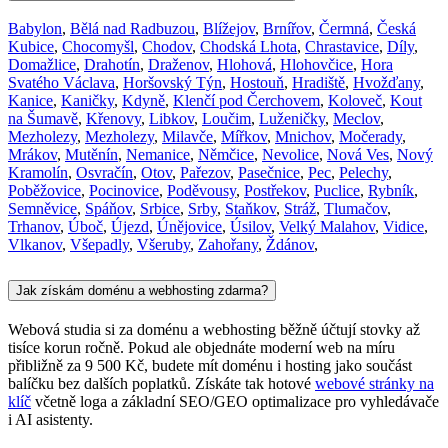
Babylon
,
Bělá nad Radbuzou
,
Blížejov
,
Brnířov
,
Čermná
,
Česká
Kubice
,
Chocomyšl
,
Chodov
,
Chodská Lhota
,
Chrastavice
,
Díly
,
Domažlice
,
Drahotín
,
Draženov
,
Hlohová
,
Hlohovčice
,
Hora
Svatého Václava
,
Horšovský Týn
,
Hostouň
,
Hradiště
,
Hvožďany
,
Kanice
,
Kaničky
,
Kdyně
,
Klenčí pod Čerchovem
,
Koloveč
,
Kout
na Šumavě
,
Křenovy
,
Libkov
,
Loučim
,
Luženičky
,
Meclov
,
Mezholezy
,
Mezholezy
,
Milavče
,
Mířkov
,
Mnichov
,
Močerady
,
Mrákov
,
Mutěnín
,
Nemanice
,
Němčice
,
Nevolice
,
Nová Ves
,
Nový
Kramolín
,
Osvračín
,
Otov
,
Pařezov
,
Pasečnice
,
Pec
,
Pelechy
,
Poběžovice
,
Pocinovice
,
Poděvousy
,
Postřekov
,
Puclice
,
Rybník
,
Semněvice
,
Spáňov
,
Srbice
,
Srby
,
Staňkov
,
Stráž
,
Tlumačov
,
Trhanov
,
Úboč
,
Újezd
,
Únějovice
,
Úsilov
,
Velký Malahov
,
Vidice
,
Vlkanov
,
Všepadly
,
Všeruby
,
Zahořany
,
Ždánov
,
Jak získám doménu a webhosting zdarma?
Webová studia si za doménu a webhosting běžně účtují stovky až
tisíce korun ročně. Pokud ale objednáte moderní web na míru
přibližně za 9 500 Kč, budete mít doménu i hosting jako součást
balíčku bez dalších poplatků. Získáte tak hotové
webové stránky na
klíč
včetně loga a základní SEO/GEO optimalizace pro vyhledávače
i AI asistenty.