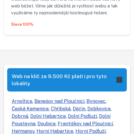
web běžet. Víme jak důležitá je rychlost webu a tak
využíváme ty nejmodernější hostinogvá řešení.
Sleva 100%
Web na klíč za 9.500 Kč platí i pro tyto
lokality
Arnoltice
,
Benešov nad Ploučnicí
,
Bynovec
,
Česká Kamenice
,
Chřibská
,
Děčín
,
Dobkovice
,
Dobrná
,
Dolní Habartice
,
Dolní Podluží
,
Dolní
Poustevna
,
Doubice
,
Františkov nad Ploučnicí
,
Heřmanov
,
Horní Habartice
,
Horní Podluží
,