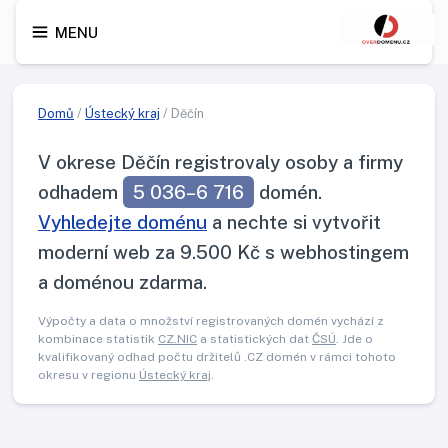
MENU
Domů
/
Ústecký kraj
/ Děčín
V okrese Děčín registrovaly osoby a firmy
odhadem
5 036–6 716
domén.
Vyhledejte doménu
a nechte si vytvořit
moderní web za 9.500 Kč s webhostingem
a doménou zdarma.
Výpočty a data o množství registrovaných domén vychází z
kombinace statistik
CZ.NIC
a statistických dat
ČSÚ
. Jde o
kvalifikovaný odhad počtu držitelů .CZ domén v rámci tohoto
okresu v regionu
Ústecký kraj
.