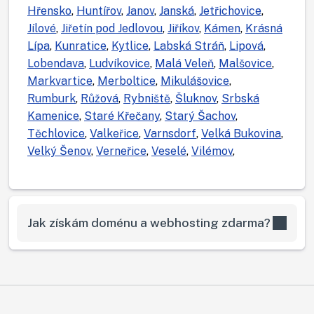
Hřensko
,
Huntířov
,
Janov
,
Janská
,
Jetřichovice
,
Jílové
,
Jiřetín pod Jedlovou
,
Jiříkov
,
Kámen
,
Krásná
Lípa
,
Kunratice
,
Kytlice
,
Labská Stráň
,
Lipová
,
Lobendava
,
Ludvíkovice
,
Malá Veleň
,
Malšovice
,
Markvartice
,
Merboltice
,
Mikulášovice
,
Rumburk
,
Růžová
,
Rybniště
,
Šluknov
,
Srbská
Kamenice
,
Staré Křečany
,
Starý Šachov
,
Těchlovice
,
Valkeřice
,
Varnsdorf
,
Velká Bukovina
,
Velký Šenov
,
Verneřice
,
Veselé
,
Vilémov
,
Jak získám doménu a webhosting zdarma?