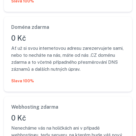
Sleva 100%
Doména zdarma
0 Kč
Ať už si svou internetovou adresu zarezervujete sami,
nebo to necháte na nás, máte od nás .CZ doménu
zdarma a to včetně případného přesměrování DNS
záznamů a dalších nutných úprav.
Sleva 100%
Webhosting zdarma
0 Kč
Nenecháme vás na holičkách ani v případě
webhostingu, tedy serveru, na kterém bude váš nový