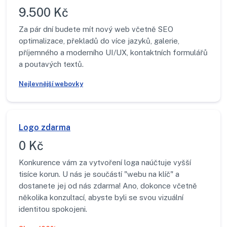
9.500 Kč
Za pár dní budete mít nový web včetně SEO
optimalizace, překladů do více jazyků, galerie,
příjemného a moderního UI/UX, kontaktních formulářů
a poutavých textů.
Nejlevnější webovky
Logo zdarma
0 Kč
Konkurence vám za vytvoření loga naúčtuje vyšší
tisíce korun. U nás je součástí "webu na klíč" a
dostanete jej od nás zdarma! Ano, dokonce včetně
několika konzultací, abyste byli se svou vizuální
identitou spokojeni.