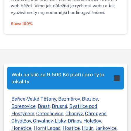
web běžet. Víme jak důležitá je rychlost webu a tak
využíváme ty nejmodernější hostinogvá řešení.
Sleva 100%
Web na klíč za 9.500 Kč platí i pro tyto
lokality
Bařice-Velké Těšany
,
Bezměrov
,
Blazice
,
Bořenovice
,
Břest
,
Brusné
,
Bystřice pod
Hostýnem
,
Cetechovice
,
Chomýž
,
Chropyně
,
Chvalčov
,
Chvalnov-Lísky
,
Dřínov
,
Holešov
,
Honětice
,
Horní Lapač
,
Hoštice
,
Hulín
,
Jankovice
,