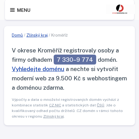
MENU
Domů
/
Zlínský kraj
/ Kroměříž
V okrese Kroměříž registrovaly osoby a
firmy odhadem
7 330–9 774
domén.
Vyhledejte doménu
a nechte si vytvořit
moderní web za 9.500 Kč s webhostingem
a doménou zdarma.
Výpočty a data o množství registrovaných domén vychází z
kombinace statistik
CZ.NIC
a statistických dat
ČSÚ
. Jde o
kvalifikovaný odhad počtu držitelů .CZ domén v rámci tohoto
okresu v regionu
Zlínský kraj
.