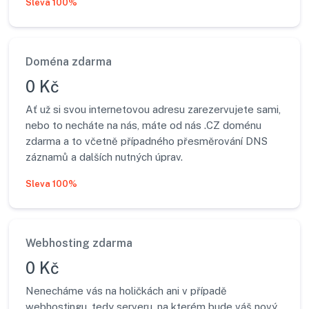
Sleva 100%
Doména zdarma
0 Kč
Ať už si svou internetovou adresu zarezervujete sami,
nebo to necháte na nás, máte od nás .CZ doménu
zdarma a to včetně případného přesměrování DNS
záznamů a dalších nutných úprav.
Sleva 100%
Webhosting zdarma
0 Kč
Nenecháme vás na holičkách ani v případě
webhostingu, tedy serveru, na kterém bude váš nový