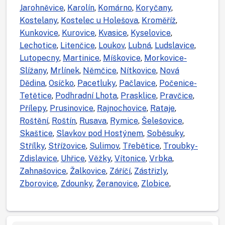
Jarohněvice
,
Karolín
,
Komárno
,
Koryčany
,
Kostelany
,
Kostelec u Holešova
,
Kroměříž
,
Kunkovice
,
Kurovice
,
Kvasice
,
Kyselovice
,
Lechotice
,
Litenčice
,
Loukov
,
Lubná
,
Ludslavice
,
Lutopecny
,
Martinice
,
Míškovice
,
Morkovice-
Slížany
,
Mrlínek
,
Němčice
,
Nítkovice
,
Nová
Dědina
,
Osíčko
,
Pacetluky
,
Pačlavice
,
Počenice-
Tetětice
,
Podhradní Lhota
,
Prasklice
,
Pravčice
,
Přílepy
,
Prusinovice
,
Rajnochovice
,
Rataje
,
Roštění
,
Roštín
,
Rusava
,
Rymice
,
Šelešovice
,
Skaštice
,
Slavkov pod Hostýnem
,
Soběsuky
,
Střílky
,
Střížovice
,
Sulimov
,
Třebětice
,
Troubky-
Zdislavice
,
Uhřice
,
Věžky
,
Vítonice
,
Vrbka
,
Zahnašovice
,
Žalkovice
,
Záříčí
,
Zástřizly
,
Zborovice
,
Zdounky
,
Žeranovice
,
Zlobice
,