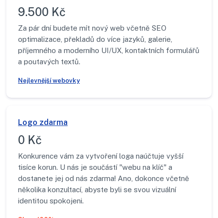
9.500 Kč
Za pár dní budete mít nový web včetně SEO
optimalizace, překladů do více jazyků, galerie,
příjemného a moderního UI/UX, kontaktních formulářů
a poutavých textů.
Nejlevnější webovky
Logo zdarma
0 Kč
Konkurence vám za vytvoření loga naúčtuje vyšší
tisíce korun. U nás je součástí "webu na klíč" a
dostanete jej od nás zdarma! Ano, dokonce včetně
několika konzultací, abyste byli se svou vizuální
identitou spokojeni.